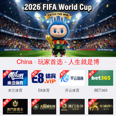
必发集团-
En
www.45457790.cnm|官方
网站
乘用车
商用车
摩托车
工
工业油