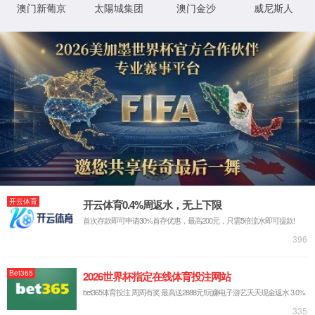
电力
矿山
钢铁
水泥
化工
造纸
行业
行业
行业
行业
行业
行业