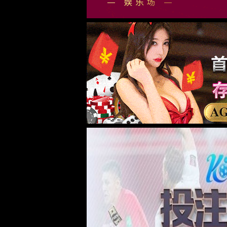
务及优秀的消费体验。
2018
5
年
启动形象店项目
至今全