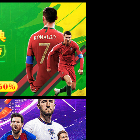
En
者关系
股票代码 603798
工业
新能源
网上商城