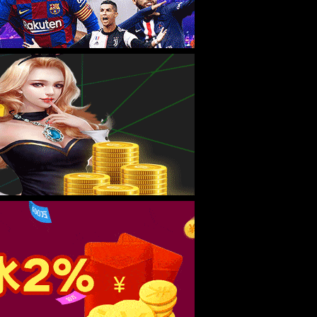
剧，汽修门店门槛不断提高。为了提升合
——必发集团换油中心项目。必发集团换油
的服务，为车主带来优质的产品，专业的服