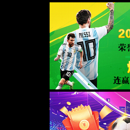
必发集团-www.45457790.cnm|官方
关于必发集团
关于必发集团
招商加盟
研发中心
企业资讯
乘用车
换油中心招商
影像资料
商用车
产学研
选油助
技术认
招标公
摩托车
首页
必发集团官网
招标公告
丨
丨
可持续发展
诚聘英才
09
测试一条公告
2026-06