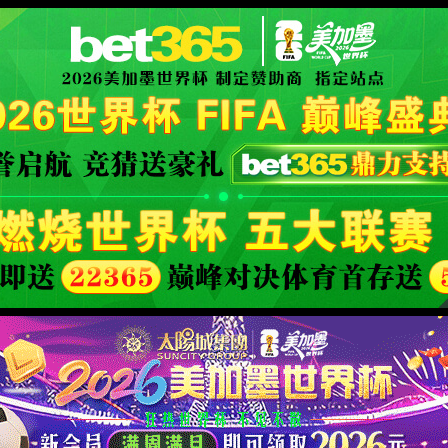
网站
产品&市场
质量&服务
研发与创新
必发集团官网
投资
关于必发集团
招标公告
大事记
手
证
告
工程机械
防伪验证
专业团队
体系建设
船舶
4.0智慧工厂
农业机械
荣誉资质
权属公司