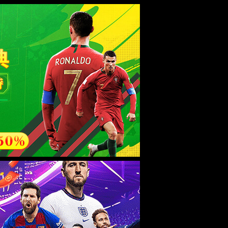
En
者关系
股票代码 603798
工业
新能源
网上商城