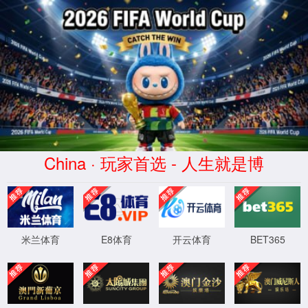
必发集团-
En
www.45457790.cnm|官方
网站
招标公告
首页
丨
必发集团官网
丨
招标公告
09
测试一条公告