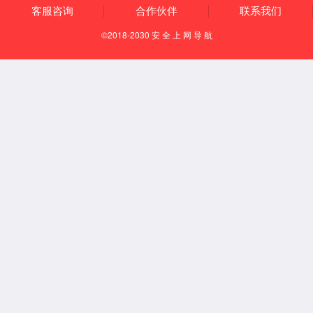
先的制氢、储氢和燃料电池催化剂公司“青岛创启新能催
化科技有限公司”；和工业副产氢发电、电解水制氢、液
态有机物化学储氢、氨储氢等氢气制储运装备生产与整
体应用方案设计的“青岛创启信德新能源科技有限公
司”；并新设了控股子公司“青岛氢启新能源科技有限公
司”，进行氢能燃料电池核心部件膜电极、双极板、电堆
等产品的生产。
公司投资氢能产业顺应了碳达峰，碳中和的社会大趋势
和国家战略，着眼未来，立足当下，为必发集团的发展
打下坚实的基础储备。