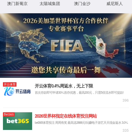
关于集团
SINCE
1989
45457790.cnm必发集团2016年4月在上交所挂牌上市
（股票代码603798），成为我国润滑油行业首家A股
主板上市公司，是LUBTOP评定的中国润滑油十强企业
之一。历经三十余年砥砺奋进，必发集团已经形成了以
汽车和工业化学品为传统优势匹配氢能源的创新发展，
即“汽车和工业化学品+燃料电池系统”协同发展的全新产
业格局。
45457790.cnm必发集团旗下拥有COPTON®（必发集
团®）、Roab®（路邦®）等品牌，其中COPTON®（必