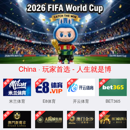
必发集团-
En
www.45457790.cnm|官方
网站
乘用车
商用车
摩托车
工
首页
丨
产品及市场