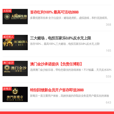
荣获中国工业报社“2025中国制造·消费者信赖品牌”。
6月
凭借185.65亿元的品牌价值，蝉联“中国500最具价值品
牌”。
7月
开启“乘风破浪 再启新航丨2025必发集团工厂游学暨蓝
梦之歌邮轮之旅”
8月
尚普咨询调研发布最新数据：2024年必发集团纳米机油
全国销量第一。
8月
Copyright © 2022 45457790.cnm必发集团
鲁ICP备
必发集团石油化工荣获“2025年度专精特新中小企业”认
09066539号
All Rights Reserved 技术支持丨
新视点网
定。
路
11月