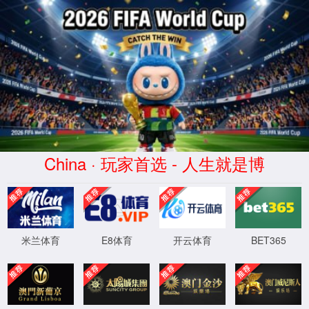
必发集团-
En
www.45457790.cnm|官方
网站
乘用车
商用车
摩托车
工
首页
丨
产品及市场