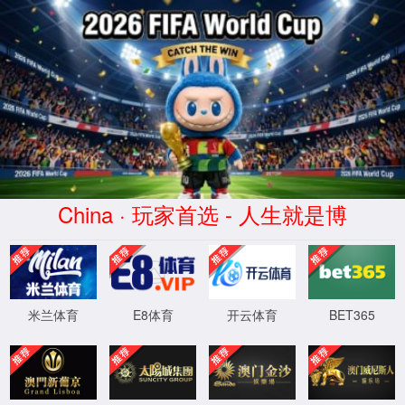
必发集团-
En
www.45457790.cnm|官方
网站
必发集团官网
首页
丨
投资者关系